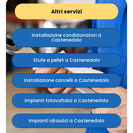
Altri servizi
Installazione condizionatori a
Castenedolo
Stufe a pellet a Castenedolo
Installazione cancelli a Castenedolo
Impianti fotovoltaici a Castenedolo
Impianti idraulici a Castenedolo